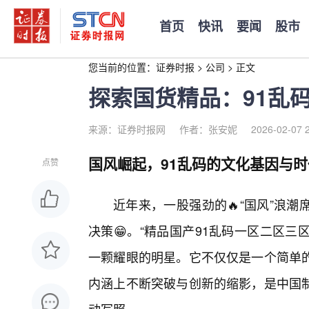
首页
快讯
要闻
股市
您当前的位置：
证券时报
>
公司
>
正文
探索国货精品：91乱
来源：证券时报网
作者：张安妮
2026-02-07 
国风崛起，91乱码的文化基因与
点赞
近年来，一股强劲的🔥“国风”浪
决策😁。“精品国产91乱码一区二区
一颗耀眼的明星。它不仅仅是一个简单
内涵上不断突破与创新的缩影，是中国