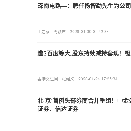
深南电路—：聘任杨智勤先生为公司
IT之家
周轶君
2026-01-30 01:42:34
遭?百度等大.股东持续减持套现！极
香港文汇网
张经义
2026-01-24 17:25:34
北‘京’首例头部券商合并重组！中
证券、信达证券