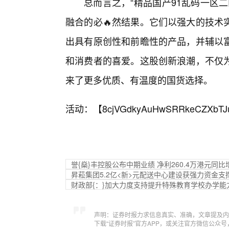
总而言之，“精品国产91乱码一区
融合的必🔥然结果。它们以强大的技术
出具有原创性和前瞻性的产品，并辅以富
和消费者的喜爱。这股创新浪潮，不仅
来了更多优质、有温度的国货选择。
活动：【
8cjVGdkyAuHwSRRkeCZXbTJ
誉{燊}丰控股公布中期业绩 净利260.4万港元同比增
昇菘集团5.2亿<新>元配送中心建设获强力资金支
财政部{：}加大力度支持提升特殊教育学校办学能
声明：证券时报力求信息真实、准确，文章提及内
下载“证券时报”官方APP，或关注官方微信公众