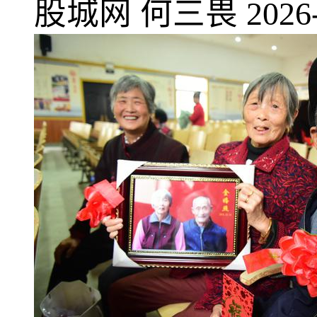
股城网
何三畏
2026