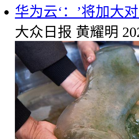
华为云‘：’将加大
大众日报
黄耀明
20