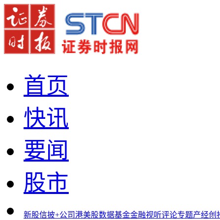
首页
快讯
要闻
股市
新股
信披+
公司
港美股
数据
基金
金融
视听
评论
专题
产经
创