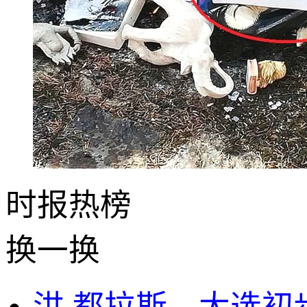
时报
热榜
换一换
洪,都拉斯—大选