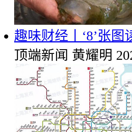
趣味财经丨‘8’张图
顶端新闻
黄耀明
20