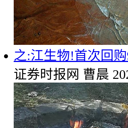
之:江生物!首次回购
证券时报网
曹晨
20